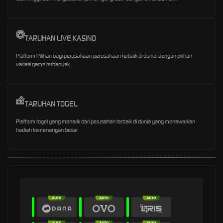
TARUHAN LIVE KASINO
Platform Pilihan bagi perusahaan-perusahaan terbaik di dunia, dengan pilihan
variasi game terbanyak
TARUHAN TOGEL
Platform togel yang menarik dari perusahan terbaik di dunia yang menawarkan
hadiah kemenangan besar