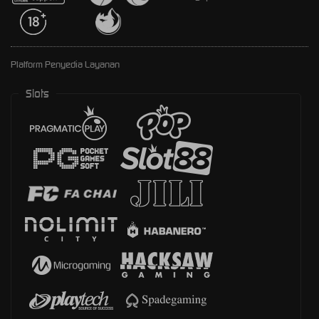
Platform Penyedia Layanan
Slots