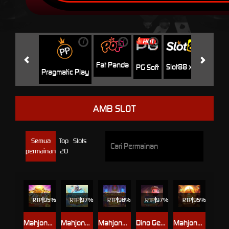
i
i
i
i
i
Facha
Fat Panda
Slot88 x PP
PG Soft
Pragmatic Play
AMB SLOT
Semua
Top
Slots
permainan
20
RTP
95%
RTP
97%
RTP
98%
RTP
97%
RTP
95%
Mahjong Legend
Mahjong of the White Tiger
Mahjong Legend Xmas
Dino Gems
Mahjong Legacy