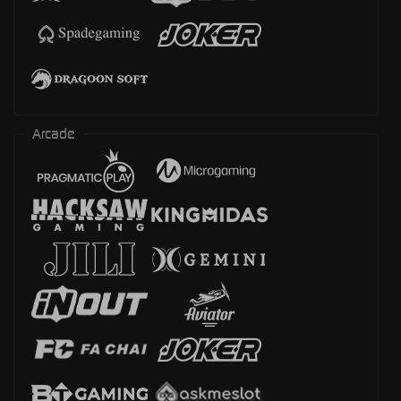
Arcade