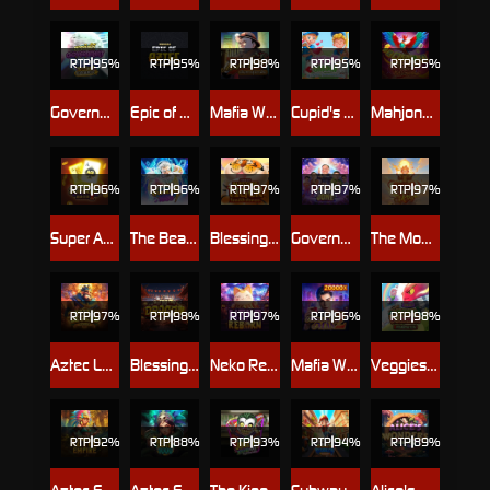
RTP
95%
RTP
95%
RTP
98%
RTP
95%
RTP
95%
Government Disco
Epic of Aztec
Mafia Ways
Cupid's Garden
Mahjong of the Phoenix
RTP
96%
RTP
96%
RTP
97%
RTP
97%
RTP
97%
Super Ace X
The Beat of Olympus 1000
Blessing of the Tiger
Government Joke
The Monkey King
RTP
97%
RTP
98%
RTP
97%
RTP
96%
RTP
98%
Aztec Legend
Blessing of the Dragon
Neko Reborn
Mafia Ways II : Metro Haven Heist
Veggies Bonanza
RTP
92%
RTP
88%
RTP
93%
RTP
94%
RTP
89%