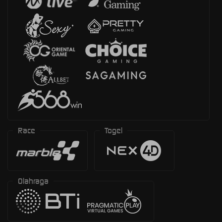
Race
Togel
Olahraga