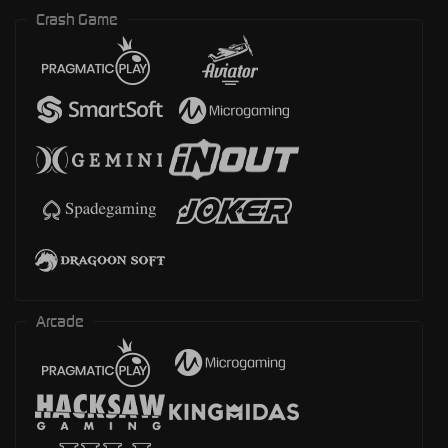
Crash Game
Arcade