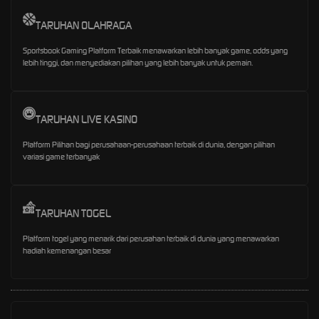
TARUHAN OLAHRAGA
Sportsbook Gaming Platform Terbaik menawarkan lebih banyak game, odds yang
lebih tinggi, dan menyediakan pilihan yang lebih banyak untuk pemain.
TARUHAN LIVE KASINO
Platform Pilihan bagi perusahaan-perusahaan terbaik di dunia, dengan pilihan
variasi game terbanyak
TARUHAN TOGEL
Platform togel yang menarik dari perusahan terbaik di dunia yang menawarkan
hadiah kemenangan besar