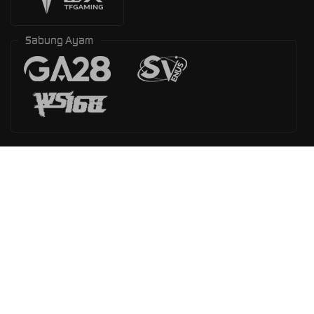
Sabung Ayam