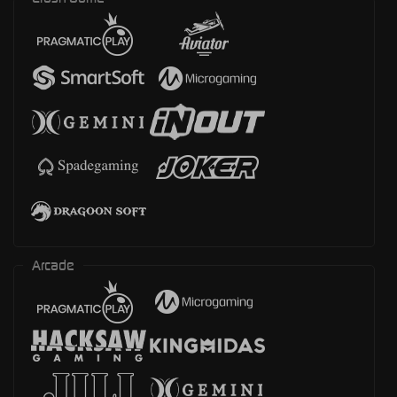
Arcade